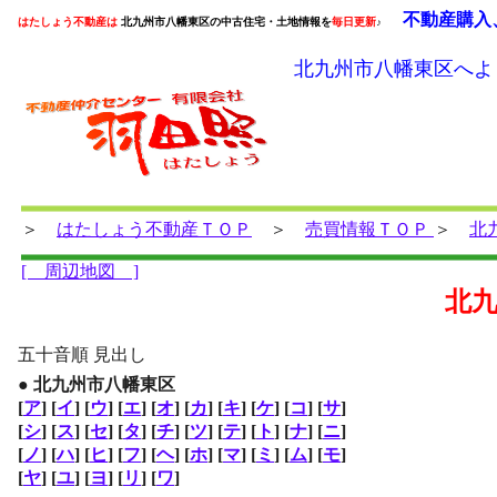
不動産購入
はたしょう不動産は
北九州市八幡東区の中古住宅・土地情報を
毎日更新
♪
北九州市八幡東区へよ
＞
はたしょう不動産ＴＯＰ
＞
売買情報ＴＯＰ
＞
北
[ 周辺地図 ]
北
五十音順 見出し
● 北九州市八幡東区
[
ア
]
[
イ
]
[
ウ
]
[
エ
]
[
オ
]
[
カ
]
[
キ
]
[
ケ
]
[
コ
]
[
サ
]
[
シ
]
[
ス
]
[
セ
]
[
タ
]
[
チ
]
[
ツ
]
[
テ
]
[
ト
]
[
ナ
]
[
ニ
]
[
ノ
]
[
ハ
]
[
ヒ
]
[
フ
]
[
ヘ
]
[
ホ
]
[
マ
]
[
ミ
]
[
ム
]
[
モ
]
[
ヤ
]
[
ユ
]
[
ヨ
]
[
リ
]
[
ワ
]