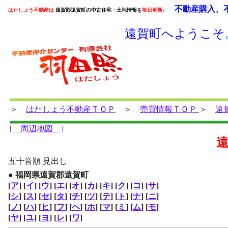
不動産購入、不
はたしょう不動産は
遠賀郡遠賀町の中古住宅・土地情報を
毎日更新
♪
遠賀町へようこそ
＞
はたしょう不動産ＴＯＰ
＞
売買情報ＴＯＰ
＞
遠
[ 周辺地図 ]
五十音順 見出し
● 福岡県遠賀郡遠賀町
[
ア
]
[
イ
]
[
ウ
]
[
エ
]
[
オ
]
[
カ
]
[
キ
]
[
ク
]
[
コ
]
[
サ
]
[
シ
]
[
ス
]
[
セ
]
[
タ
]
[
チ
]
[
ツ
]
[
テ
]
[
ト
]
[
ナ
]
[
ニ
]
[
ノ
]
[
ハ
]
[
ヒ
]
[
フ
]
[
ヘ
]
[
ホ
]
[
マ
]
[
ミ
]
[ム
]
[
モ
]
[
ヤ
]
[
ユ
]
[
ヨ
]
[
レ
]
[
ワ
]