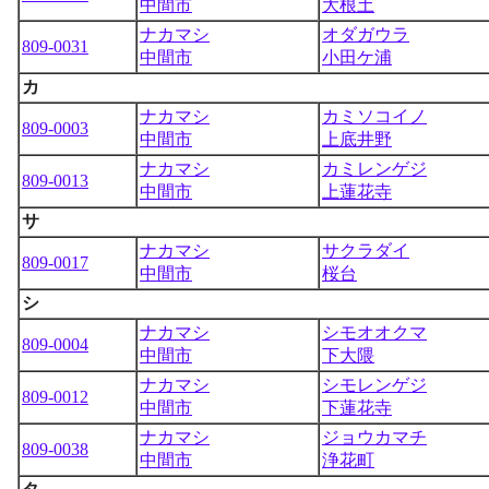
中間市
大根土
ナカマシ
オダガウラ
809-0031
中間市
小田ケ浦
カ
ナカマシ
カミソコイノ
809-0003
中間市
上底井野
ナカマシ
カミレンゲジ
809-0013
中間市
上蓮花寺
サ
ナカマシ
サクラダイ
809-0017
中間市
桜台
シ
ナカマシ
シモオオクマ
809-0004
中間市
下大隈
ナカマシ
シモレンゲジ
809-0012
中間市
下蓮花寺
ナカマシ
ジョウカマチ
809-0038
中間市
浄花町