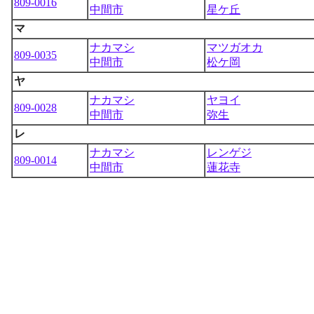
809-0016
中間市
星ケ丘
マ
ナカマシ
マツガオカ
809-0035
中間市
松ケ岡
ヤ
ナカマシ
ヤヨイ
809-0028
中間市
弥生
レ
ナカマシ
レンゲジ
809-0014
中間市
蓮花寺