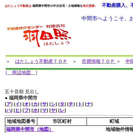
不動産購入、不
はたしょう不動産は
福岡県中間市の中古住宅・土地情報を
毎日更新
♪
中間市へようこそ。
＞
はたしょう不動産ＴＯＰ
＞
売買情報ＴＯＰ
＞
中
[ 周辺地図 ]
五十音順 見出し
● 福岡県中間市
[
ア
] [
イ
] [
オ
] [
カ
] [
サ
] [
シ
] [
タ
] [
チ
] [
ト
] [
ナ
]
[
ハ
] [
ヒ
] [
フ
] [
ホ
] [
マ
] [
ヤ
] [
レ
]
地域地図番号
市区町村
町域
福岡県
中間市（地図）
地域物件情