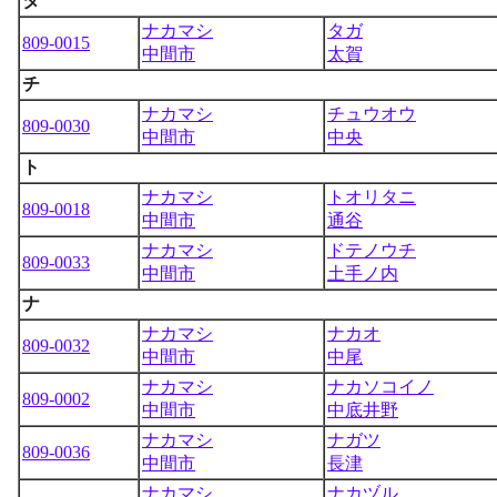
タ
ナカマシ
タガ
809-0015
中間市
太賀
チ
ナカマシ
チュウオウ
809-0030
中間市
中央
ト
ナカマシ
トオリタニ
809-0018
中間市
通谷
ナカマシ
ドテノウチ
809-0033
中間市
土手ノ内
ナ
ナカマシ
ナカオ
809-0032
中間市
中尾
ナカマシ
ナカソコイノ
809-0002
中間市
中底井野
ナカマシ
ナガツ
809-0036
中間市
長津
ナカマシ
ナカヅル