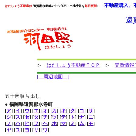
不動産購入、不
はたしょう不動産は
遠賀郡水巻町の中古住宅・土地情報を
毎日更新
♪
遠
＞
はたしょう不動産ＴＯＰ
＞
売買情報
[ 周辺地図 ]
五十音順 見出し
● 福岡県遠賀郡水巻町
[
ア
]
[
イ
]
[
ウ
]
[
エ
]
[
オ
]
[
カ
]
[
キ
]
[
ク
]
[
コ
]
[
サ
]
[
シ
]
[
ス
]
[
セ
]
[
タ
]
[
チ
]
[
ツ
]
[
テ
]
[
ト
]
[
ナ
]
[
ニ
]
[
ノ
]
[
ハ
]
[
ヒ
]
[
フ
]
[
ヘ
]
[
ホ
]
[
マ
]
[
ミ
]
[
ム
]
[
モ
]
[
ヤ
]
[
ユ
]
[
ヨ
]
[
リ
]
[
ワ
]