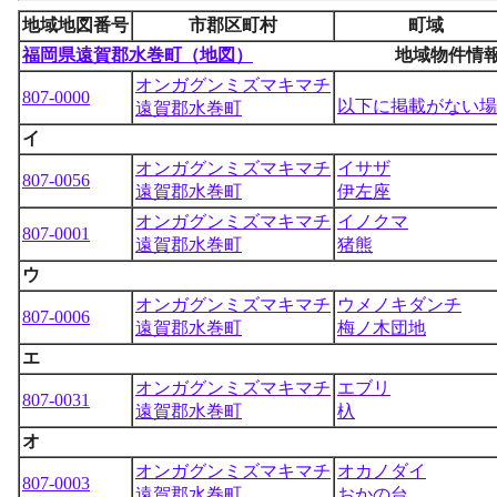
地域地図番号
市郡区町村
町域
福岡県遠賀郡水巻町（地図）
地域物件情
オンガグンミズマキマチ
807-0000
以下に掲載がない場
遠賀郡水巻町
イ
オンガグンミズマキマチ
イサザ
807-0056
遠賀郡水巻町
伊左座
オンガグンミズマキマチ
イノクマ
807-0001
遠賀郡水巻町
猪熊
ウ
オンガグンミズマキマチ
ウメノキダンチ
807-0006
遠賀郡水巻町
梅ノ木団地
エ
オンガグンミズマキマチ
エブリ
807-0031
遠賀郡水巻町
杁
オ
オンガグンミズマキマチ
オカノダイ
807-0003
遠賀郡水巻町
おかの台