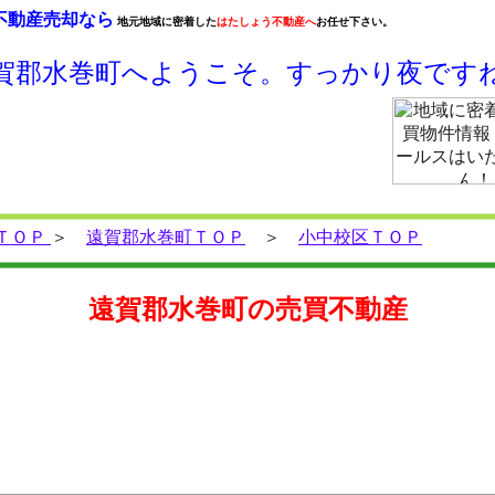
動産売却なら
地元地域に密着した
はたしょう不動産へ
お任せ下さい。
賀郡水巻町へようこそ。すっかり夜です
ＴＯＰ
＞
遠賀郡水巻町ＴＯＰ
＞
小中校区ＴＯＰ
遠賀郡水巻町の売買不動産